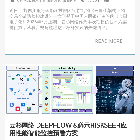
云杉动态
,
技术干货
,
新闻精选
,
最新内容
No Comment
近日，由 四川银行金融科技部团队 撰写的《云原生架构下的
交易全链路监控建设》一文刊登于中国人民银行主管的《金融
电子化》2026年6月上期。云杉网络作为本次项目的技术方案
提供方，从联合视角梳理这一标杆实践的关键路径。
READ MORE
云杉网络 DEEPFLOW &必示RISKSEER应
用性能智能监控预警方案