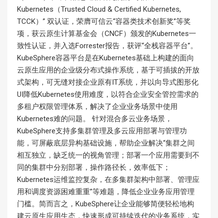
Kubernetes（Trusted Cloud & Certified Kubernetes,
TCCK）” 双认证，荣膺可信云“容器类技术创新奖”等奖
项，获云原生计算基金会（CNCF）颁发的Kubernetes一
致性认证，并入选Forrester报告，获评“全栈容器平台”。
KubeSphere容器平台是在Kubernetes基础上构建的面向
云原生应用的企业级分布式操作系统，基于可插拔的开放
式架构，可无缝对接企业原有IT系统，并以向导式图形化
UI降低Kubernetes使用难度，以符合企业安全管控需求的
多租户权限管理体系，解决了企业业务场景中使用
Kubernetes难的问题。 针对混合多云业务场景，
KubeSphere支持多集群管理及多云应用部署与管理功
能，可屏蔽底层异构基础设施，帮助企业解决“集群之间
相互独立，缺乏统一的视角管理；部署一个应用需要到不
同的集群中分别部署，操作路径长，效率低下；
Kubernetes运维监控复杂，在多集群架构中部署、管理应
用和调度资源困难重重”等难题，降低企业业务应用管理
门槛。简而言之，KubeSphere让企业能够简便轻松地构
建云原生应用生态，快速形成可持续迭代的业务系统，实