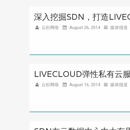
深入挖掘SDN，打造LIV
云杉网络
August 26, 2014
媒体报道
LIVECLOUD弹性私有云
云杉网络
August 16, 2014
媒体报道