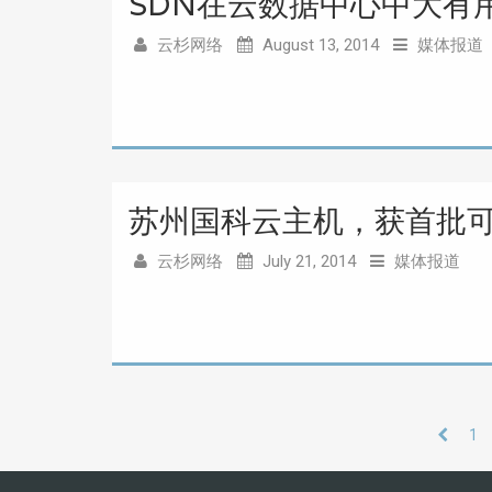
SDN在云数据中心中大有用
云杉网络
August 13, 2014
媒体报道
苏州国科云主机，获首批
云杉网络
July 21, 2014
媒体报道
1