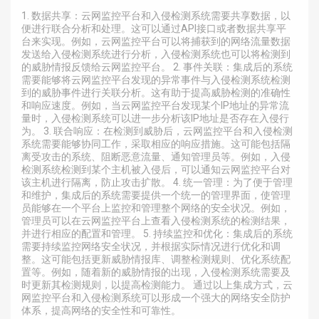
1. 数据共享：云网监控平台和入侵检测系统需要共享数据，以
便进行联合分析和处理。这可以通过API接口或者数据共享平
台来实现。例如，云网监控平台可以将捕获到的网络流量数据
发送给入侵检测系统进行分析，入侵检测系统也可以将检测到
的威胁情报反馈给云网监控平台。 2. 事件关联：集成后的系统
需要能够将云网监控平台发现的异常事件与入侵检测系统检测
到的威胁事件进行关联分析。这有助于提高威胁检测的准确性
和响应速度。例如，当云网监控平台发现某个IP地址的异常流
量时，入侵检测系统可以进一步分析该IP地址是否存在入侵行
为。 3. 联合响应：在检测到威胁后，云网监控平台和入侵检测
系统需要能够协同工作，采取相应的响应措施。这可能包括隔
离受攻击的系统、阻断恶意流量、通知管理员等。例如，入侵
检测系统检测到某个主机被入侵后，可以通知云网监控平台对
该主机进行隔离，防止攻击扩散。 4. 统一管理：为了便于管理
和维护，集成后的系统需要提供一个统一的管理界面，使管理
员能够在一个平台上监控和管理整个网络的安全状况。例如，
管理员可以在云网监控平台上查看入侵检测系统的检测结果，
并进行相应的配置和管理。 5. 持续监控和优化：集成后的系统
需要持续监控网络安全状况，并根据实际情况进行优化和调
整。这可能包括更新威胁情报库、调整检测规则、优化系统配
置等。例如，随着新的威胁情报的出现，入侵检测系统需要及
时更新其检测规则，以提高检测能力。 通过以上集成方式，云
网监控平台和入侵检测系统可以形成一个强大的网络安全防护
体系，提高网络的安全性和可靠性。