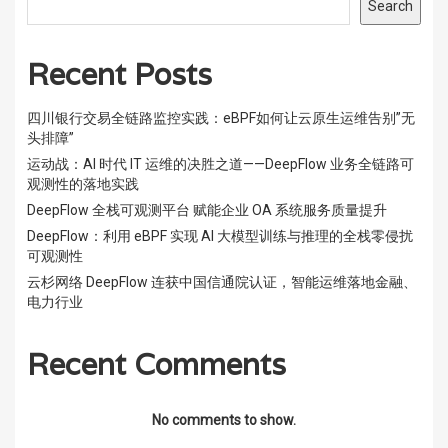
Search
Recent Posts
四川银行交易全链路监控实践：eBPF如何让云原生运维告别”无
头排障”
运动战：AI 时代 IT 运维的决胜之道——DeepFlow 业务全链路可
观测性的落地实践
DeepFlow 全栈可观测平台 赋能企业 OA 系统服务质量提升
DeepFlow：利用 eBPF 实现 AI 大模型训练与推理的全栈零侵扰
可观测性
云杉网络 DeepFlow 连获中国信通院认证，智能运维落地金融、
电力行业
Recent Comments
No comments to show.