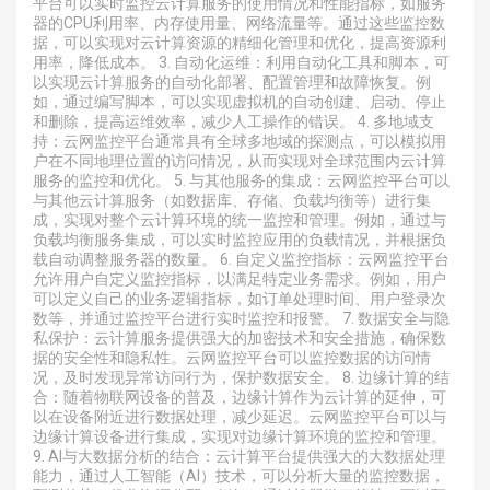
平台可以实时监控云计算服务的使用情况和性能指标，如服务
器的CPU利用率、内存使用量、网络流量等。通过这些监控数
据，可以实现对云计算资源的精细化管理和优化，提高资源利
用率，降低成本。 3. 自动化运维：利用自动化工具和脚本，可
以实现云计算服务的自动化部署、配置管理和故障恢复。例
如，通过编写脚本，可以实现虚拟机的自动创建、启动、停止
和删除，提高运维效率，减少人工操作的错误。 4. 多地域支
持：云网监控平台通常具有全球多地域的探测点，可以模拟用
户在不同地理位置的访问情况，从而实现对全球范围内云计算
服务的监控和优化。 5. 与其他服务的集成：云网监控平台可以
与其他云计算服务（如数据库、存储、负载均衡等）进行集
成，实现对整个云计算环境的统一监控和管理。例如，通过与
负载均衡服务集成，可以实时监控应用的负载情况，并根据负
载自动调整服务器的数量。 6. 自定义监控指标：云网监控平台
允许用户自定义监控指标，以满足特定业务需求。例如，用户
可以定义自己的业务逻辑指标，如订单处理时间、用户登录次
数等，并通过监控平台进行实时监控和报警。 7. 数据安全与隐
私保护：云计算服务提供强大的加密技术和安全措施，确保数
据的安全性和隐私性。云网监控平台可以监控数据的访问情
况，及时发现异常访问行为，保护数据安全。 8. 边缘计算的结
合：随着物联网设备的普及，边缘计算作为云计算的延伸，可
以在设备附近进行数据处理，减少延迟。云网监控平台可以与
边缘计算设备进行集成，实现对边缘计算环境的监控和管理。
9. AI与大数据分析的结合：云计算平台提供强大的大数据处理
能力，通过人工智能（AI）技术，可以分析大量的监控数据，