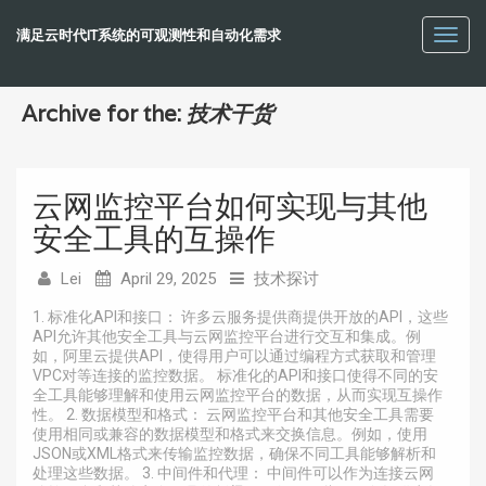
满足云时代IT系统的可观测性和自动化需求
Toggl
navig
Archive for the:
技术干货
云网监控平台如何实现与其他
安全工具的互操作
Lei
April 29, 2025
技术探讨
1. 标准化API和接口： 许多云服务提供商提供开放的API，这些
API允许其他安全工具与云网监控平台进行交互和集成。例
如，阿里云提供API，使得用户可以通过编程方式获取和管理
VPC对等连接的监控数据。 标准化的API和接口使得不同的安
全工具能够理解和使用云网监控平台的数据，从而实现互操作
性。 2. 数据模型和格式： 云网监控平台和其他安全工具需要
使用相同或兼容的数据模型和格式来交换信息。例如，使用
JSON或XML格式来传输监控数据，确保不同工具能够解析和
处理这些数据。 3. 中间件和代理： 中间件可以作为连接云网