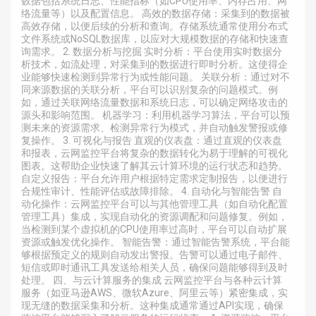
数据包括系统日志、性能指标（如CPU使用率、内存占用、网
络流量等）以及配置信息。 高效的数据存储：采集到的数据被
高效存储，以便后续的分析和查询。存储系统通常使用分布式
文件系统或NoSQL数据库，以应对大规模数据的存储和快速查
询需求。 2. 数据分析与挖掘 实时分析：平台使用实时数据分
析技术，如流处理，对采集到的数据进行即时分析。这使得企
业能够快速检测到异常行为或性能问题。 关联分析：通过对不
同来源数据的关联分析，平台可以识别复杂的问题模式。例
如，通过关联网络流量数据和系统日志，可以确定网络攻击的
源头和影响范围。 机器学习：利用机器学习算法，平台可以预
测未来的资源需求、检测异常行为模式，并自动触发警报或修
复操作。 3. 可视化与报告 直观的仪表盘：通过直观的仪表盘
和报表，云网监控平台将复杂的数据转化为易于理解的可视化
图表。这帮助企业快速了解其云计算环境的运行状态和趋势。
自定义报告：平台允许用户根据特定需求定制报告，以便进行
合规性审计、性能评估或故障排除。 4. 自动化与智能告警 自
动化操作：云网监控平台可以与其他管理工具（如自动化配置
管理工具）集成，实现自动化的资源调配和问题修复。例如，
当检测到某个虚拟机的CPU使用率过高时，平台可以自动扩展
资源或触发优化操作。 智能告警：通过智能告警系统，平台能
够根据预定义的规则自动发出警报。告警可以通过电子邮件、
短信或即时通讯工具发送给相关人员，确保问题能够得到及时
处理。 四、与云计算服务的集成 云网监控平台与各种云计算
服务（如亚马逊AWS、微软Azure、阿里云等）紧密集成，实
现无缝的数据采集和分析。这种集成通常通过API实现，确保