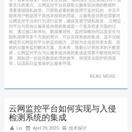
要关注的重点。云网监控平台在获取云服务提供商的数据时，
需要遵循隐私政策。只获取必要的数据用于监控目的，并且不
能将用户数据用于其他非授权的用途。云服务提供商也需要对
云网监控平台的行为进行监督，确保其遵守隐私政策。 云网监
控平台与其他云服务提供商的集成是一个复杂而多方面的过
程。通过接口标准化、数据兼容性、监控策略协同以及安全与
隐私保障等多个方面的努力，可以实现有效的集成。这不仅能
够提升云网监控平台的监控能力，还能为企业提供更全面、高
效的云服务监控解决方案。在未来，随着云计算技术的不断发
展，云网监控平台与云服务提供商的集成还需要不断优化和完
善，例如进一步提高数据处理的效率，加强安全防护的强度
等，以适应日益复杂的云服务环境。
READ MORE
云网监控平台如何实现与入侵
检测系统的集成
Lei
April 29, 2025
技术探讨