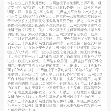
科技企业进行系统升级时，云网监控平台检测到资源不足，通
过专用的沟通渠道，及时告知云计算服务提供商，以便其快速
调配资源。 从数据共享的角度，云网监控平台和云计算服务提
供商要实现数据的互通有无。云网监控平台收集的监控数据对
于云计算服务提供商优化服务具有重要价值。反之，云计算服
务提供商的资源分配策略等信息也有助于云网监控平台更精准
地进行监控和预测。例如，云计算服务提供商可能会根据自身
的硬件升级计划调整资源分配，云网监控平台获取这一信息
后，可以更好地规划监控策略。 四、安全保障对扩展性的支撑
安全是云计算服务扩展性的重要保障，云网监控平台在其中起
到关键作用。在数据安全方面，云网监控平台能够实时监测数
据的访问情况。对于一些涉及敏感信息的企业，如医疗保健企
业，云网监控平台可以防止数据泄露，确保在云计算服务扩展
过程中数据的安全性。 在网络安全层面，云网监控平台可以检
测网络中的异常流量和潜在的攻击行为。例如，当云计算服务
面临DDoS攻击时，云网监控平台及时发现并通知相关部门采
取措施，避免因安全问题影响云计算服务的扩展性。 云网监控
平台通过与云计算服务的多方面关联、技术手段的运用、与服
务提供商的协作以及安全保障等，有效地实现了与云计算服务
的扩展性。这对于满足企业不断变化的业务需求、提高运营效
率等有着至关重要的意义。未来，可以进一步研究如何通过更
先进的技术手段，如量子计算技术在云网监控平台中的应用，
来提升云计算服务扩展性的智能化和精准度。加强云网监控平
台与不同类型云计算服务提供商之间的标准化协作流程也是一
个值得探索的方向。