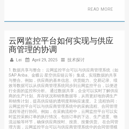
READ MORE
云网监控平台如何实现与供应
商管理的协调
Lei
April 29, 2025
技术探讨
1. 数据共享与整合： 云网监控平台可以与供应商管理系统（如
SAP Ariba、金蝶云·星空供应链云等）集成，实现数据的共享
与整合。例如，供应商的基本信息、供货能力、交易记录、绩
效等数据可以从供应商管理系统同步到云网监控平台，以便进
行全面的监控和分析。 通过数据共享，企业可以实时了解供应
商的生产计划、库存状况和销售数据等，从而更好地协调生产
和销售计划，提高供应链的透明度和响应速度。 2. 流程协同：
云网监控平台可以与供应商管理系统中的采购流程、合同管理
流程等进行协同。例如，在采购流程中，云网监控平台可以实
时监控采购订单的执行情况，包括订单的下达、生产进度、物
流运输等环节，确保供应商按时、按质、按量供货。 在合同管
理方面，云网监控平台可以与供应商管理系统中的合同管理模