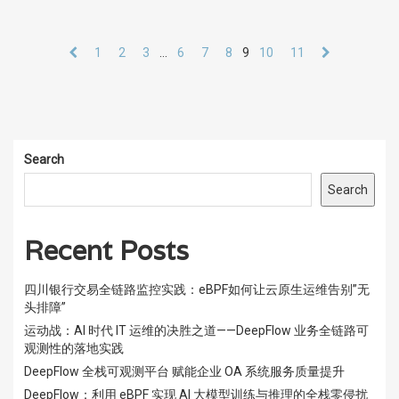
1
2
3
…
6
7
8
9
10
11
Search
Search
Recent Posts
四川银行交易全链路监控实践：eBPF如何让云原生运维告别”无
头排障”
运动战：AI 时代 IT 运维的决胜之道——DeepFlow 业务全链路可
观测性的落地实践
DeepFlow 全栈可观测平台 赋能企业 OA 系统服务质量提升
DeepFlow：利用 eBPF 实现 AI 大模型训练与推理的全栈零侵扰