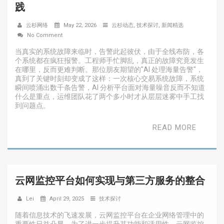
践
云杉网络
May 22, 2026
云杉动态
,
技术探讨
,
新闻精选
No Comment
当真实的系统故障来临时，告警此起彼伏，由于全线布防，各
个系统都在疯狂报警。工程师手忙脚乱，真正的故障究竟发生
在哪里，反而更难判断。那位朋友期望的"AI 处理海量告警"，
真到了关键时刻却变成了这样：一次核心交易系统故障，系统
瞬间喷涌出数千条告警，AI 分析平台面对海量噪音反而不知道
什么是重点，运维团队花了两个多小时才从层层迷雾中手工找
到问题点。
READ MORE
云网监控平台如何实现与第三方服务的整合
Lei
April 29, 2025
技术探讨
随着信息技术的飞速发展，云网监控平台在企业网络管理中的
重要性日益凸显。为了进一步提升其功能和适用性，云网监控