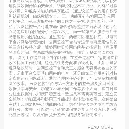
中被窃取或者篡改。有研究表明，采用AES加密算法可以有效
地提高数据传输的安全性。访问控制也不可或缺。只有经过授
权的用户和服务才能访问共享数据，通过设置严格的用户权限
和认证机制，确保数据安全。 三、功能互补与协同工作 云网
监控平台与第三方服务整合的目的之一是实现功能互补。例
如，云网监控平台可能在基础网络指标监控方面表现出色，但
在特定应用的性能分析上存在不足。而一些第三方服务专注于
特定应用的性能优化。通过整合，两者可以相互补充。以电商
平台的网络管理为例，云网监控平台与专注于电商应用性能的
第三方服务整合后，能够同时监控网络的基础指标和电商应用
的响应时间、交易成功率等关键指标，提升了整体的监控效
果。 协同工作是功能互补的延伸。在整合过程中，需要建立有
效的协同工作机制。这包括任务分配和协调机制。比如，当发
现网络故障时，云网监控平台和第三方服务需要明确各自的职
责，是由平台负责基础网络的排查，还是由第三方服务针对特
定应用进行问题诊断。通过合理的任务分配，可以提高故障排
除的效率。 云网监控平台与第三方服务的整合涉及接口对接、
数据共享与安全、功能互补与协同工作等多个方面。接口对接
要注重数据格式和接口稳定性；数据共享需明确范围并建立安
全机制；功能互补和协同工作能提升整体监控效果。这种整合
有助于云网监控平台功能的拓展，为企业提供更优质的网络管
理服务。未来，可以进一步研究如何在更复杂的网络环境下优
化整合过程，以及如何提升整合后的服务智能化水平。
READ MORE