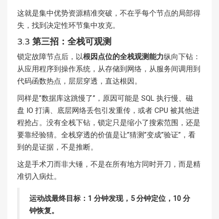
这就是集中优势资源精准突破，不在乎每个节点的局部得
失，找到决定性环节集中攻克。
3.3
第三招：全栈可观测
锁定故障节点后，以
根因点位的全栈观测能力
纵向下钻：
从应用程序到操作系统，从存储到网络，从服务间调用到
代码函数热点，层层穿透，直达根因。
同样是”数据库这跳慢了”，原因可能是 SQL 执行慢、磁
盘 IO 打满、底层网络丢包引发重传，或者 CPU 被其他进
程抢占。没有全栈下钻，锁定只是缩小了搜索范围，还是
要靠经验猜。全栈穿透的价值是让”猜测”变成”验证”，看
到的是证据，不是推断。
这是手术刀而非大锤，不是在所有地方同时开刀，而是精
准切入病灶。
运动战最终目标：1 分钟发现，5 分钟定位，10 分
钟恢复。