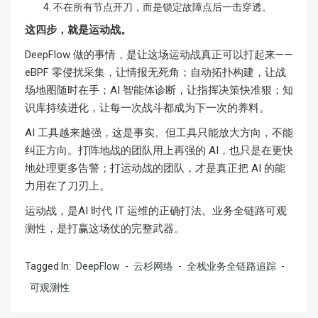
不在所有节点开刀，而是锁定故障点后一击穿透。
这四步，就是运动战。
DeepFlow 做的事情，是让这场运动战真正可以打起来——
eBPF 零侵扰采集，让情报无死角；自动拓扑构建，让战
场地图随时在手；AI 智能体诊断，让指挥决策快准狠；知
识库持续进化，让每一次战斗都成为下一次的养料。
AI 工具越来越强，这是事实。但工具只能放大方向，不能
纠正方向。打阵地战的团队用上再强的 AI，也只是在更快
地处理更多告警；打运动战的团队，才是真正把 AI 的能
力用在了刀刃上。
运动战，是AI 时代 IT 运维的正确打法。业务全链路可观
测性，是打赢这场仗的完整武器。
Tagged In:
DeepFlow
-
云杉网络
-
全栈业务全链路追踪
-
可观测性