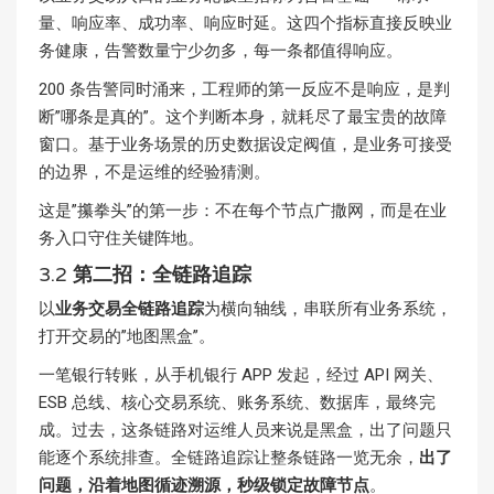
量、响应率、成功率、响应时延。这四个指标直接反映业
务健康，告警数量宁少勿多，每一条都值得响应。
200 条告警同时涌来，工程师的第一反应不是响应，是判
断”哪条是真的”。这个判断本身，就耗尽了最宝贵的故障
窗口。基于业务场景的历史数据设定阀值，是业务可接受
的边界，不是运维的经验猜测。
这是”攥拳头”的第一步：不在每个节点广撒网，而是在业
务入口守住关键阵地。
3.2
第二招：全链路追踪
以
业务交易全链路追踪
为横向轴线，串联所有业务系统，
打开交易的”地图黑盒”。
一笔银行转账，从手机银行 APP 发起，经过 API 网关、
ESB 总线、核心交易系统、账务系统、数据库，最终完
成。过去，这条链路对运维人员来说是黑盒，出了问题只
能逐个系统排查。全链路追踪让整条链路一览无余，
出了
问题，沿着地图
循迹溯源
，秒级锁定故障节点
。