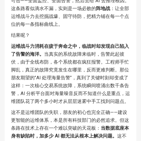
可击——全面监控、全面告警，然后丢给 AI 去推理根因。
这条路看似滴水不漏，实则是一场必败的
阵地战
：让全部
运维战斗力去挖掘战壕、固守待防，把精力铺在每一个点
位的每一条指标曲线上。
结果呢？
运维战斗力消耗在疲于奔命之中，临战时却发现自己陷入
了告警的海洋。
当真实的系统故障来临时，告警此起彼
伏，由于全线布防，各个系统都在疯狂报警。工程师手忙
脚乱，真正的故障究竟发生在哪里，反而更难判断。那位
朋友期望的”AI 处理海量告警”，真到了关键时刻却变成了
这样：一次核心交易系统故障，系统瞬间喷涌出数千条告
警，AI 分析平台面对海量噪音反而不知道什么是重点，运
维团队花了两个多小时才从层层迷雾中手工找到问题点。
这不是运维团队的失职，朋友的初心也完全正确——建设
更智能的运维体系，本是所有科技部门的必然追求。但这
条路在技术上存在一个难以突破的天花板：
当数据底座本
身有缺陷时，加多少 AI 都无法从根本上解决问题
。
这不