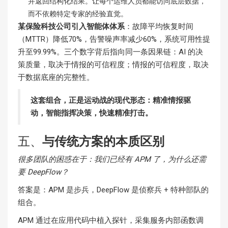
并返回结构化结果。让每个运维人员都能访问底层数据，
而不依赖特定专家的经验直觉。
某保险科技公司引入智能体体系
：故障平均恢复时间
（MTTR）降低70%，告警噪声率减少60%，系统可用性提
升至99.99%。三个数字背后指向同一条因果链：AI 的决
策质量，取决于情报的可信程度；情报的可信程度，取决
于数据底座的完整性。
这套组合，正是运动战的现代形态：精准情报驱
动，智能指挥决策，快速精准打击。
五、
与传统方案的本质区别
很多团队的困惑在于：我们已经有
APM
了，为什么还需
要
DeepFlow
？
答案是：APM 是步兵，DeepFlow 是侦察兵 + 特种部队的
组合。
APM 通过在应用代码中植入探针，采集服务内部函数调