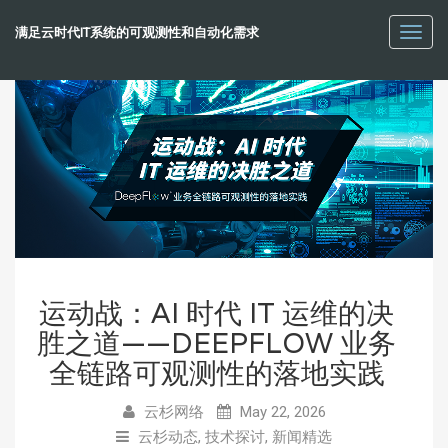
满足云时代IT系统的可观测性和自动化需求
Toggl
navig
运动战：AI 时代 IT 运维的决
胜之道——DEEPFLOW 业务
全链路可观测性的落地实践
云杉网络
May 22, 2026
云杉动态
,
技术探讨
,
新闻精选