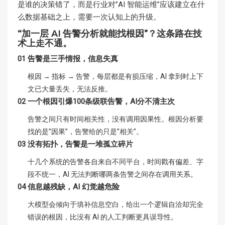
是谁的决策错了，而是行业对”AI 智能运维”应该建立在什
么数据基础之上，需要一次认知上的升级。
“加一层 AI 告警分析就能找根因”？这条路在技
术上走不通。
01 告警是三手情报，信息失真
根因 → 指标 → 告警，每层都是有损压缩，AI 拿到时上下
文已大量丢失，无法反推。
02 一个根因引爆100条级联告警，AI分不清主次
告警之间只有时间相关性，没有调用因果性。根因分析要
找的是”因果”，告警给的只是”相关”。
03 没有拓扑，告警是一堆孤立碎片
十几个系统的告警各自来自不同平台，时间戳有偏差、字
段不统一，AI 无法判断哪两条告警之间存在调用关系。
04 信息越残缺，AI 幻觉越危险
大模型会倾向于填补信息空白，给出一个逻辑自洽却完全
错误的根因，比没有 AI 的人工判断更具误导性。