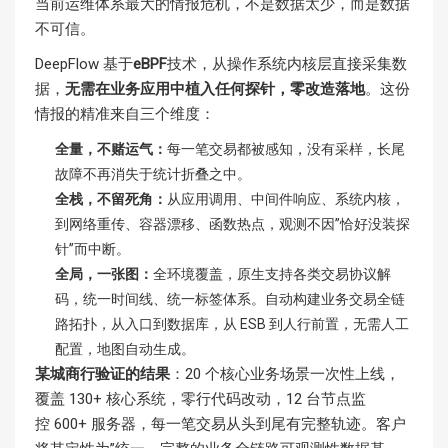
当前运维体系最大的情报危机，不是数据太少，而是数据
不可信。
DeepFlow 基于
eBPF
技术，从操作系统内核层直接采集数
据，
无需在业务应用中植入任何探针
，
零改造落地
。这份
情报的精准来自三个维度：
全量，不赌运气：
每一笔交易都被感知，没有采样，长尾
故障不再消失于统计折叠之中。
全栈，不留死角：
从应用调用、中间件响应、系统内核，
到网络重传、容器漂移、函数热点，观测不因”恰好没装探
针”而中断。
全
局，
一张图：
全环境覆盖，原生支持各类交易协议解
码，统一时间线、统一标签体系。自动构建业务交易全链
路拓扑，从入口到数据库，从 ESB 到人行前置，无需人工
配置，地图自动生成。
某城商行验证的结果
：20 个核心业务场景一次性上线，
覆盖 130+ 核心系统，零行代码改动，12 台节点监
控 600+ 服务器，每一笔交易从头到尾有完整轨迹。客户