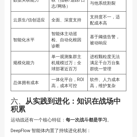
数据关联能力
联（指标/追踪/日
与他系统割裂
志/网络）
支持度不一，适
云原生/信创适应
全面、深度支持
配成本高
智能体主动巡
基于阈值告警，
智能化水平
检、自动化根因
被动响应
诊断
单一观测集群主
进程颗粒度无法
规模化能力
机规模过万；全
满足千台万台集
球部署近百万
群统一管理
一体化平台，ROI
软件、人力成本
总体拥有成本
高，成本可控
高，维护复杂
六、
从实践到进化：知识在战场中
积累
运动战还有一个核心特征：
每一次战斗都是学习
。
DeepFlow 智能体内置了持续进化机制：