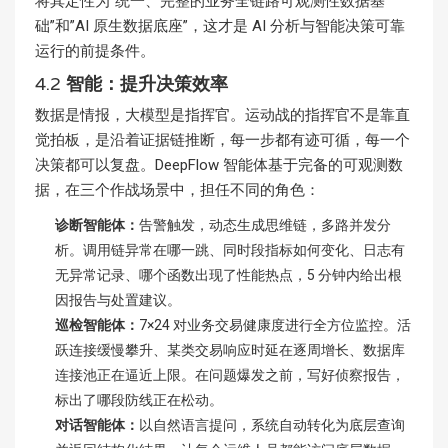
将其定性为”统一、完整的业务全链路可观测性数据基
础”和”AI 原生数据底座”，这才是 AI 分析与智能决策可靠
运行的前提条件。
4.2
智能：提升决策效率
数据是情报，大模型是指挥官。运动战的指挥官不是靠直
觉拍板，是沿着证据链推断，每一步都有迹可循，每一个
决策都可以复盘。DeepFlow 智能体基于完备的可观测数
据，在三个作战场景中，担任不同的角色：
诊断智能体
：
告警触发，动态生成思维链，多路并发分
析。调用链异常在哪一跳、同时段指标如何变化、日志有
无异常记录、哪个函数出现了性能热点，5 分钟内给出根
因报告与处置建议。
巡检智能体
：
7×24 对业务交易健康度进行全方位监控。活
跃连接缓慢攀升、某类交易响应时延在逐周增长、数据库
连接池正在逼近上限。在问题爆发之前，写好侦察报告，
标出了哪段防线正在松动。
对话智能体
：
以自然语言提问，系统自动转化为底层查询