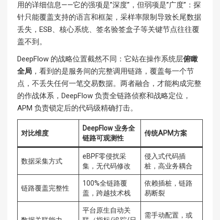
用的详细信息——它的强项是”深度”，但弱项是”广度”：探
针只能覆盖支持的语言和框架，采样率限制导致长尾数据
丢失，ESB、核心系统、签名验签盒子等关键节点往往覆
盖不到。
DeepFlow 的战略位置截然不同：它站在操作系统层
俯瞰
全局
，看到的是服务间的完整调用链路，覆盖每一个节
点，不丢失任何一笔交易数据。两者融合，才能构成完整
的作战体系，DeepFlow 负责全链路侦察和战略定位，
APM 负责锁定后的代码级精确打击。
DeepFlow 业务全
对比维度
传统APM方案
链路可观测性
eBPF零侵扰采
侵入式代码插
数据采集方式
集，无代码修改
桩，高业务耦合
100%全链路覆
依赖插桩，链路
链路覆盖完整性
盖，跨越技术栈
易断裂
平台原生自动关
需手动配置，或