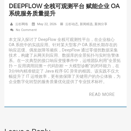
DEEPFLOW 全栈可观测平台 赋能企业 OA
系统服务质量提升
云杉网络
May 22, 2026
云杉动态
,
新闻精选
,
案例分享
No Comment
本文深入探讨了 DeepFlow 全栈可观测性平台，在企业核心
OA 系统中的实战应用。针对某大型客户 OA 系统长期存在的
响应迟缓、偶发故障等顽疾，DeepFlow 通过零侵扰数据采集
技术，构建了从网关到应用、数据库的全景拓扑与实时告警体
系。在一次典型的接口响应变慢事件中，运维团队利用“全景拓
扑 — 应用调用回溯 — 代码剖析 — 大模型诊断”的闭环能力，在
3分钟内精准锁定了 Java 程序 GC 异常的根因。该实践不仅大
幅提升了 IT 运维效率，更有效保障了关键用户的办公体验，为
企业数字化转型的服务质量优化提供了专业技术标杆。
READ MORE