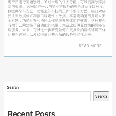
定应用进行问题诊断。通过合理的任务分配，可以提高故障排
除的效率。 云网监控平台与第三方服务的整合涉及接口对接、
数据共享与安全、功能互补与协同工作等多个方面。接口对接
要注重数据格式和接口稳定性；数据共享需明确范围并建立安
全机制；功能互补和协同工作能提升整体监控效果。这种整合
有助于云网监控平台功能的拓展，为企业提供更优质的网络管
理服务。未来，可以进一步研究如何在更复杂的网络环境下优
化整合过程，以及如何提升整合后的服务智能化水平。
READ MORE
Search
Search
Recent Posts