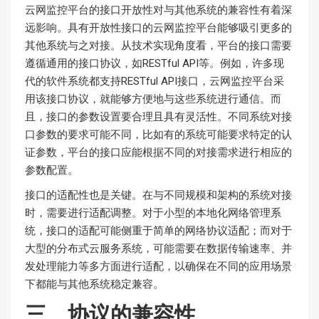
云网监控平台的接口开放性对与其他系统的兼容性有着深
远影响。具有开放性接口的云网监控平台能够吸引更多的
其他系统与之对接。从技术实现角度看，平台的接口需要
遵循通用的接口协议，如RESTful API等。例如，许多现
代的软件系统都支持RESTful API接口，云网监控平台采
用该接口协议，就能够方便地与这些系统进行通信。而
且，接口的参数设置要合理且具有灵活性。不同系统对接
口参数的要求可能不同，比如有的系统可能要求特定的认
证参数，平台的接口应能根据不同的对接需求进行相应的
参数配置。
接口的适配性也是关键。在与不同规模和架构的系统对接
时，需要进行适配调整。对于小型的本地化网络管理系
统，接口的适配可能侧重于简单的网络协议适配；而对于
大型的分布式云服务系统，可能需要在数据传输速率、并
发处理能力等多方面进行适配，以确保在不同的应用场景
下都能与其他系统稳定兼容。
三、协议的兼容性