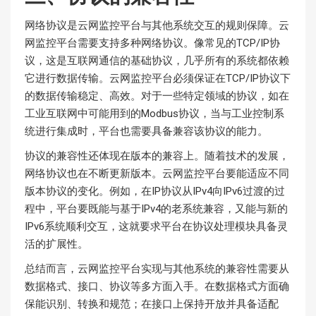
网络协议是云网监控平台与其他系统交互的规则保障。云
网监控平台需要支持多种网络协议。像常见的TCP/IP协
议，这是互联网通信的基础协议，几乎所有的系统都依赖
它进行数据传输。云网监控平台必须保证在TCP/IP协议下
的数据传输稳定、高效。对于一些特定领域的协议，如在
工业互联网中可能用到的Modbus协议，当与工业控制系
统进行集成时，平台也需要具备兼容该协议的能力。
协议的兼容性还体现在版本的兼容上。随着技术的发展，
网络协议也在不断更新版本。云网监控平台要能适应不同
版本协议的变化。例如，在IP协议从IPv4向IPv6过渡的过
程中，平台要既能与基于IPv4的老系统兼容，又能与新的
IPv6系统顺利交互，这就要求平台在协议处理模块具备灵
活的扩展性。
总结而言，云网监控平台实现与其他系统的兼容性需要从
数据格式、接口、协议等多方面入手。在数据格式方面确
保能识别、转换和规范；在接口上保持开放并具备适配