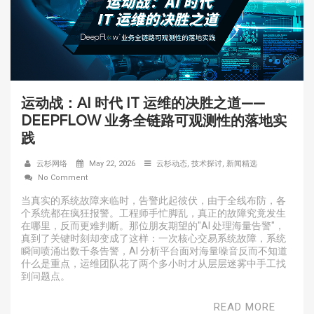
运动战：AI 时代 IT 运维的决胜之道——
DEEPFLOW 业务全链路可观测性的落地实
践
云杉网络
May 22, 2026
云杉动态
,
技术探讨
,
新闻精选
No Comment
当真实的系统故障来临时，告警此起彼伏，由于全线布防，各
个系统都在疯狂报警。工程师手忙脚乱，真正的故障究竟发生
在哪里，反而更难判断。那位朋友期望的"AI 处理海量告警"，
真到了关键时刻却变成了这样：一次核心交易系统故障，系统
瞬间喷涌出数千条告警，AI 分析平台面对海量噪音反而不知道
什么是重点，运维团队花了两个多小时才从层层迷雾中手工找
到问题点。
READ MORE