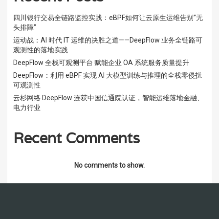
四川银行交易全链路监控实践：eBPF如何让云原生运维告别”无
头排障”
运动战：AI 时代 IT 运维的决胜之道——DeepFlow 业务全链路可
观测性的落地实践
DeepFlow 全栈可观测平台 赋能企业 OA 系统服务质量提升
DeepFlow：利用 eBPF 实现 AI 大模型训练与推理的全栈零侵扰
可观测性
云杉网络 DeepFlow 连获中国信通院认证，智能运维落地金融、
电力行业
Recent Comments
No comments to show.