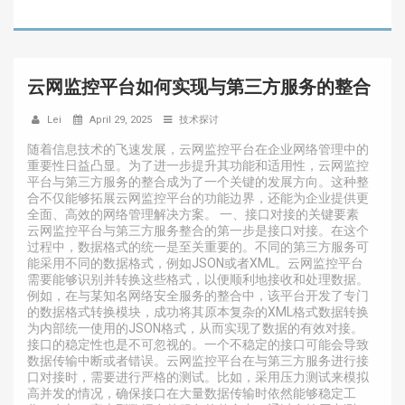
云网监控平台如何实现与第三方服务的整合
Lei
April 29, 2025
技术探讨
随着信息技术的飞速发展，云网监控平台在企业网络管理中的
重要性日益凸显。为了进一步提升其功能和适用性，云网监控
平台与第三方服务的整合成为了一个关键的发展方向。这种整
合不仅能够拓展云网监控平台的功能边界，还能为企业提供更
全面、高效的网络管理解决方案。 一、接口对接的关键要素
云网监控平台与第三方服务整合的第一步是接口对接。在这个
过程中，数据格式的统一是至关重要的。不同的第三方服务可
能采用不同的数据格式，例如JSON或者XML。云网监控平台
需要能够识别并转换这些格式，以便顺利地接收和处理数据。
例如，在与某知名网络安全服务的整合中，该平台开发了专门
的数据格式转换模块，成功将其原本复杂的XML格式数据转换
为内部统一使用的JSON格式，从而实现了数据的有效对接。
接口的稳定性也是不可忽视的。一个不稳定的接口可能会导致
数据传输中断或者错误。云网监控平台在与第三方服务进行接
口对接时，需要进行严格的测试。比如，采用压力测试来模拟
高并发的情况，确保接口在大量数据传输时依然能够稳定工