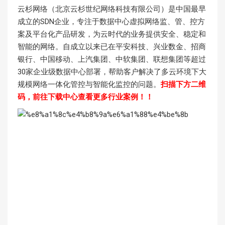
云杉网络（北京云杉世纪网络科技有限公司）是中国最早
成立的SDN企业，专注于数据中心虚拟网络监、管、控方
案及平台化产品研发，为云时代的业务提供安全、稳定和
智能的网络。自成立以来已在平安科技、兴业数金、招商
银行、中国移动、上汽集团、中软集团、联想集团等超过
30家企业级数据中心部署，帮助客户解决了多云环境下大
规模网络一体化管控与智能化监控的问题。
扫描下方二维
码，前往下载中心查看更多行业案例！！