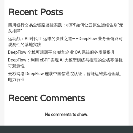
Recent Posts
四川银行交易全链路监控实践：eBPF如何让云原生运维告别”无
头排障”
运动战：AI 时代 IT 运维的决胜之道——DeepFlow 业务全链路可
观测性的落地实践
DeepFlow 全栈可观测平台 赋能企业 OA 系统服务质量提升
DeepFlow：利用 eBPF 实现 AI 大模型训练与推理的全栈零侵扰
可观测性
云杉网络 DeepFlow 连获中国信通院认证，智能运维落地金融、
电力行业
Recent Comments
No comments to show.