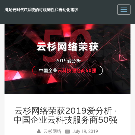
满足云时代IT系统的可观测性和自动化需求
Toggl
navig
云杉网络荣获2019爱分析 ·
中国企业云科技服务商50强
云杉网络
July 19, 2019