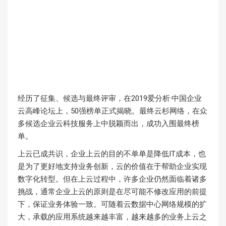
经历了征集、候选与最终评审，在2019爱分析·中国企业
云高峰论坛上，50强榜单正式揭晓。最终云杉网络，在众
多候选企业云科技服务上中脱颖而出，成功入围最终榜
单。
上云已成共识，企业上云的目的不单单是降低IT成本，也
是为了更好地支持业务创新，云的价值在于帮助企业实现
数字化转型。但在上云过程中，许多企业仍然面临着诸多
挑战，通常企业上云的原则是在尽可能不修改应用的前提
下，保证业务体验一致。可随着云数据中心网络规模的扩
大，承载的应用系统越来越丰富，越来越多的业务上云之