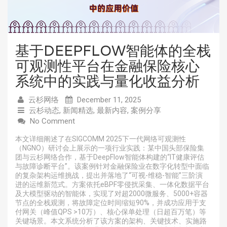
基于DEEPFLOW智能体的全栈
可观测性平台在金融保险核心
系统中的实践与量化收益分析
云杉网络
December 11, 2025
云杉动态
,
新闻精选
,
最新内容
,
案例分享
No Comment
本文详细阐述了在SIGCOMM 2025下一代网络可观测性
（NGNO）研讨会上展示的一项行业实践：某中国头部保险集
团与云杉网络合作，基于DeepFlow智能体构建的“IT健康评估
与故障诊断平台”。该案例针对金融保险业在数字化转型中面临
的复杂架构运维挑战，提出并落地了“可视-维稳-智能”三阶演
进的运维新范式。方案依托eBPF零侵扰采集、一体化数据平台
及大模型驱动的智能体，实现了对超2000微服务、5000+容器
节点的全栈观测，将故障定位时间缩短90%，并成功应用于支
付网关（峰值QPS >10万）、核心保单处理（日超百万笔）等
关键场景。本文系统分析了该方案的架构、关键技术、实施路