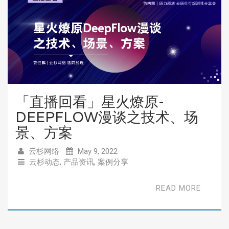
「直播回看」星火燎原-
DEEPFLOW漫谈之技术、场
景、方案
云杉网络
May 9, 2022
云杉动态
,
产品资讯
,
案例分享
READ MORE