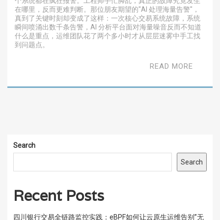
个系统都在疯狂报警。工程师手忙脚乱，真正的故障究竟发生
在哪里，反而更难判断。那位朋友期望的"AI 处理海量告警"，
真到了关键时刻却变成了这样：一次核心交易系统故障，系统
瞬间喷涌出数千条告警，AI 分析平台面对海量噪音反而不知道
什么是重点，运维团队花了两个多小时才从层层迷雾中手工找
到问题点。
READ MORE
Search
Search
Recent Posts
四川银行交易全链路监控实践：eBPF如何让云原生运维告别”无