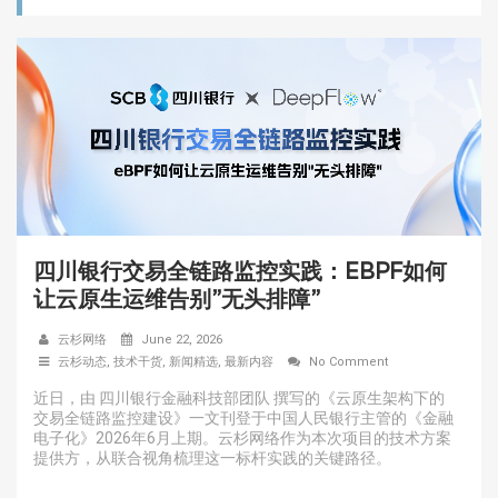
四川银行交易全链路监控实践：EBPF如何
让云原生运维告别”无头排障”
云杉网络
June 22, 2026
云杉动态
,
技术干货
,
新闻精选
,
最新内容
No Comment
近日，由 四川银行金融科技部团队 撰写的《云原生架构下的
交易全链路监控建设》一文刊登于中国人民银行主管的《金融
电子化》2026年6月上期。云杉网络作为本次项目的技术方案
提供方，从联合视角梳理这一标杆实践的关键路径。