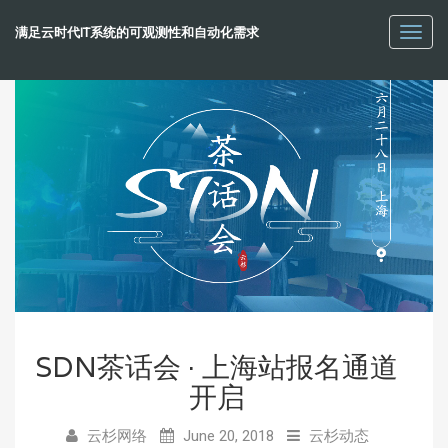
满足云时代IT系统的可观测性和自动化需求
Toggl
navig
SDN茶话会 · 上海站报名通道
开启
云杉网络
June 20, 2018
云杉动态