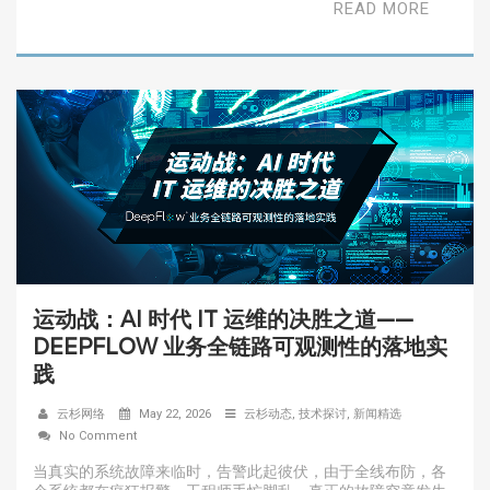
READ MORE
运动战：AI 时代 IT 运维的决胜之道——
DEEPFLOW 业务全链路可观测性的落地实
践
云杉网络
May 22, 2026
云杉动态
,
技术探讨
,
新闻精选
No Comment
当真实的系统故障来临时，告警此起彼伏，由于全线布防，各