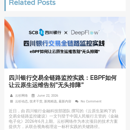
Related Posts
四川银行交易全链路监控实践：EBPF如何
让云原生运维告别”无头排障”
云杉网络
June 22, 2026
云杉动态
,
技术干货
,
新闻精选
,
最新内容
No Comment
近日，由 四川银行金融科技部团队 撰写的《云原生架构下的
交易全链路监控建设》一文刊登于中国人民银行主管的《金融
电子化》2026年6月上期。云杉网络作为本次项目的技术方案
提供方，从联合视角梳理这一标杆实践的关键路径。