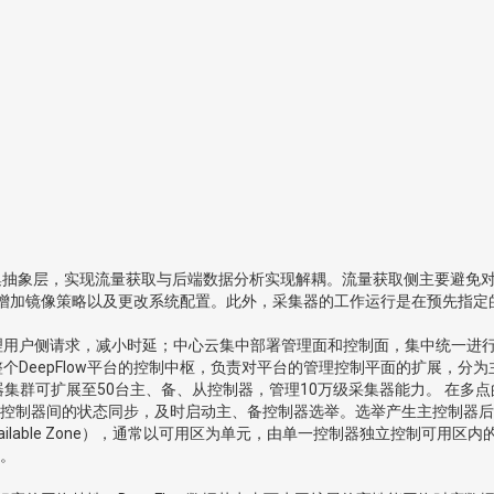
抽象层，实现流量获取与后端数据分析实现解耦。流量获取侧主要避免对生产
vSwitch增加镜像策略以及更改系统配置。此外，采集器的工作运行是在预先
理用户侧请求，减小时延；中心云集中部署管理面和控制面，集中统一进
个DeepFlow平台的控制中枢，负责对平台的管理控制平面的扩展，
集群可扩展至50台主、备、从控制器，管理10万级采集器能力。 在多点
控制器间的状态同步，及时启动主、备控制器选举。选举产生主控制器后
ailable Zone），通常以可用区为单元，由单一控制器独立控制可
。