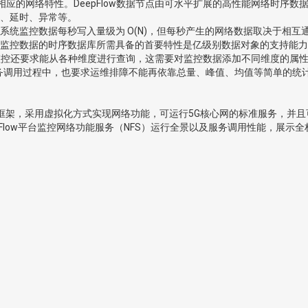
备相应的网络特性。DeepFlow数据节点由可水平扩展的高性能网络时
、延时、异常等。
监控数据每秒写入量级为 O(N)，但每秒产生的网络数据取决于相互通信
监控数据的时序数据库所需具备的首要特性是亿级别数据对象的支持能力
务监控还要求能从各种维度进行查询，这需要对监控数据添加不同维度的属
强的服务调用过程中，也要求运维排障不能再依靠总量、峰值、均值等简单的
循SBA框架，采用虚拟化方式实现网络功能，可运行5G核心网的标准服务，
eepFlow平台监控网络功能服务（NFS）运行全景以及服务调用性能，展示