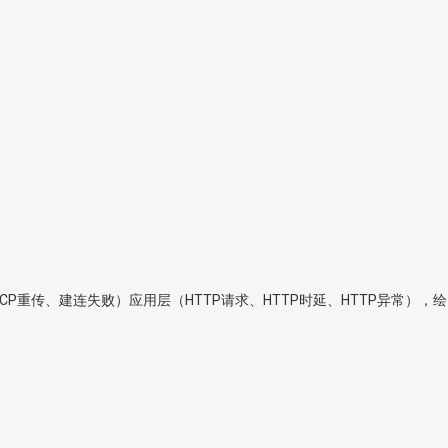
P重传、建连失败）应用层（HTTP请求、HTTP时延、HTTP异常），绘