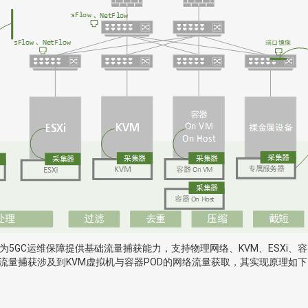
集器为5GC运维保障提供基础流量捕获能力，支持物理网络、KVM、ESX
流量捕获涉及到KVM虚拟机与容器POD的网络流量获取，其实现原理如