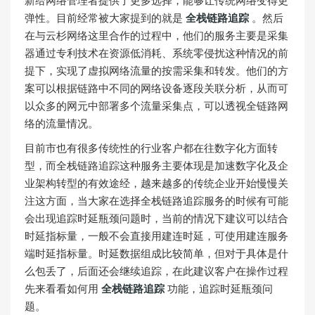
新给网络管理者提供了更多选择，能够让传统网络变得更
弹性。目前经常被大家提到的就是
全栈链路追踪
。然后
在与云杉网络这里合作的过程中，他们的服务主要是采集
器通过专利技术在资源低消耗、系统零侵扰这种情况的前
提下，实现了虚拟网络流量的按需采集和转发。他们的方
案可以根据链路中不同的网络设备逐段关联分析，从而可
以众多的网元中部署多个流量采集点，可以透视全链路网
络的流量情况。
目前市也有很多传统性的行业客户都在往数字化方面转
型，而全栈链路追踪这种服务主要体现是加速数字化及企
业架构转型的有效途经，越来越多的传统企业开始慢慢关
注这方面，当大家在选择全栈链路追踪服务的时候有可能
会出现追踪时延瓶颈问题时，当前的情况下建议可以结合
时延指标量，一般不会直接用建连时延，可使用建连服务
端时延指标量。时延数据组成比较简单，但对于具体是什
么包丢了，后面还会继续追踪，在此建议客户在操作过程
先来看看如何用
全栈链路追踪
功能，追踪时延瓶颈问
题。