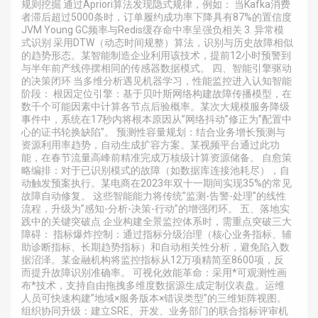
规则挖掘 通过Apriori算法发现隐式规律，例如： 当Kafka消费
者滞后超过5000条时，订单履约成功率下降具有87%的置信度
JVM Young GC频率与Redis缓存命中率呈强负相关 3. 异常模
式识别 采用DTW（动态时间规整）算法，识别与历史故障相似
的趋势形态。某智能制造企业利用该技术，提前12小时预警到
与半年前产线停摆相同的传感器数据模式。 四、智能引擎驱动
的决策闭环 当多维分析遇见机器学习，性能监控进入认知智能
阶段： 根因定位引擎：基于贝叶斯网络构建故障传播模型，在
数千个可能因素中计算各节点后验概率。某次大规模服务降级
事件中，系统在17秒内将根本原因从”网络抖动”修正为”配置中
心的证书轮换缺陷”。 预测性容量规划：结合业务增长预测与
资源利用率趋势，自动生成扩容方案。某视频平台通过此功
能，在春节流量高峰前精准完成万核级计算资源储备。 自愈策
略编排：对于已识别模式的故障（如数据库连接池耗尽），自
动触发预案执行。某电商在2023年双十一期间实现35%的常见
故障自动修复。 这些智能能力将传统”监测-告警-处理”的线性
流程，升级为”感知-分析-决策-行动”的增强闭环。 五、落地实
践中的关键突破点 企业构建全景监控体系时，需重点突破三大
障碍： 指标爆炸控制：通过指标分级治理（核心业务指标、辅
助诊断指标、长期趋势指标）和自动相关性分析，避免陷入数
据沼泽。某金融机构将监控指标从12万项精简至8600项，反
而提升故障识别准确率。 可视化效能革命：采用*可观测性画
布*技术，支持自由拖拽多维度数据源生成定制仪表盘。运维
人员可快速构建”地域×服务版本×错误类型”的三维矩阵视图。
组织协同升级：建立SRE、开发、业务部门的联合指标评审机