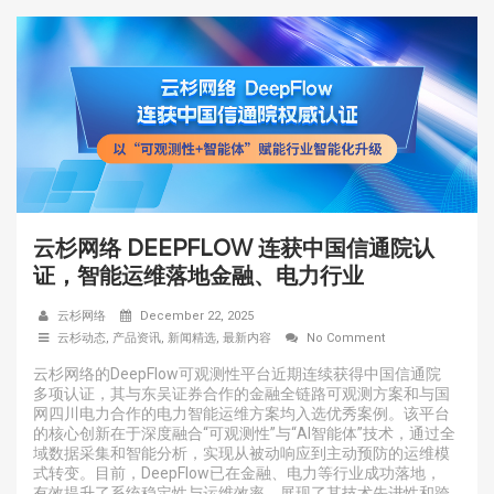
云杉网络 DEEPFLOW 连获中国信通院认
证，智能运维落地金融、电力行业
云杉网络
December 22, 2025
云杉动态
,
产品资讯
,
新闻精选
,
最新内容
No Comment
云杉网络的DeepFlow可观测性平台近期连续获得中国信通院
多项认证，其与东吴证券合作的金融全链路可观测方案和与国
网四川电力合作的电力智能运维方案均入选优秀案例。该平台
的核心创新在于深度融合“可观测性”与“AI智能体”技术，通过全
域数据采集和智能分析，实现从被动响应到主动预防的运维模
式转变。目前，DeepFlow已在金融、电力等行业成功落地，
有效提升了系统稳定性与运维效率，展现了其技术先进性和跨