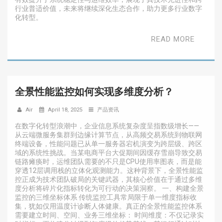
行业普适价值，未来将继续深化生态合作，助力更多行业数字
化转型。
READ MORE
全景性能监控如何实现多维度分析？
Air
April 18, 2025
产品资讯
在数字化转型浪潮中，企业信息系统复杂度呈指数级增长——
从云端微服务集群到边缘计算节点，从高频交易系统到物联网
终端设备，性能问题已从单一服务器宕机演变为跨层级、跨区
域的系统性挑战。当某电商平台大促期间因缓存雪崩导致交易
链路瘫痪时，运维团队需要的不只是CPU使用率图表，而是能
穿透12层调用栈的立体化观测能力。这种背景下，全景性能监
控正成为技术团队破局的关键武器，其核心价值在于通过多维
度分析将碎片化指标转化为可行动的决策洞察。 一、构建全景
监控的三维坐标体系 传统监控工具常局限于单一维度指标收
集，犹如仅用温度计诊断人体健康。真正的全景性能监控体系
需要建立时间、空间、业务三维坐标： 时间维度：不仅记录实