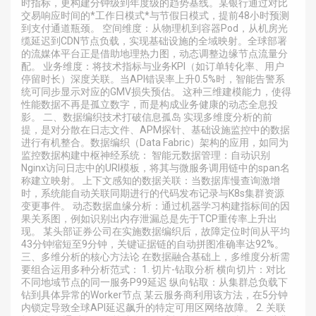
时指标，更构建分钟级到年度级的趋势基线。某银行通过对比
交易响应时间的*工作日模式*与节假日模式，提前48小时预测
到支付通道瓶颈。 空间维度：从物理机到容器Pod，从机房光
缆延迟到CDN节点负载，实现基础设施的全域映射。全球部署
的流媒体平台正是借助地理热力图，动态调整边缘节点流量分
配。 业务维度：将技术指标与业务KPI（如订单转化率、用户
停留时长）深度关联。当API错误率上升0.5%时，智能告警系
统可同步显示对应的GMV损失预估。 这种三维建模能力，使得
性能数据不再是孤立数字，而是构成业务健康的动态全息投
影。 二、数据编织技术打破信息孤岛 实现多维度分析的前
提，是对分散在日志文件、APM探针、基础设施监控中的数据
进行有机整合。数据编织（Data Fabric）架构的应用，如同为
监控数据构建中枢神经系统： 智能元数据管理：自动识别
Nginx访问日志中的URI模板，将其与微服务调用链中的span名
称建立映射。 上下文感知的数据关联：当数据库慢查询激增
时，系统能自动关联同期进行的代码发布记录与K8s集群资源
变更事件。 动态数据血缘分析：通过机器学习构建指标间的因
果关系图，例如识别出内存泄漏总是先于TCP重传率上升出
现。 某头部证券公司在实施数据编织后，故障定位时间从平均
43分钟缩短至9分钟，关键证据链的自动拼图准确率达92%。
三、多维分析的核心方法论 在数据融合基础上，多维度分析需
要组合运用多种分析范式： 1. 切片-钻取分析 横向切片：对比
不同地域节点的同一服务P99延迟 纵向钻取：从集群总负载下
钻到具体异常的Worker节点 某云服务商利用该方法，在5分钟
内锁定导致全球API延迟飙升的特定可用区网络故障。 2. 关联