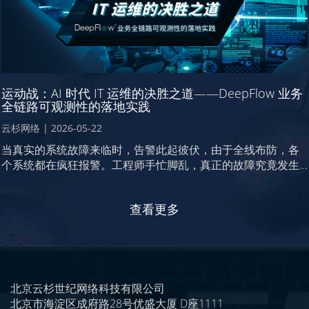
运动战：AI 时代 IT 运维的决胜之道——DeepFlow 业务
全链路可观测性的落地实践
云杉网络
|
2026-05-22
当真实的系统故障来临时，告警此起彼伏，由于全线布防，各
个系统都在疯狂报警。工程师手忙脚乱，真正的故障究竟发生
在哪里，反而更难判断。那位朋友期望的”AI 处理海量告警”，
真到了关键时刻却变成了这样：一次核心交易系统故障，系统
查看更多
瞬间喷涌出数千条告警，AI 分析平台面对海量噪音反而不知道
什么是重点，运维团队花了两个多小时才从层层迷雾中手工找
到问题点。
北京云杉世纪网络科技有限公司
北京市海淀区成府路28号优盛大厦 D座1111