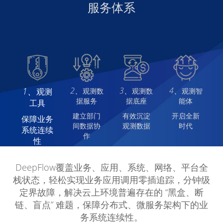
服务体系
1、
2、
3、
4、
观测
观测数
观测数
观测智
据服务
据底座
能体
工具
建立部门
有效沉淀
开启全新
保障业务
间数据协
观测数据
时代
系统连续
作
性
DeepFlow覆盖业务、应用、系统、网络、平台全
栈状态，轻松实现业务应用调用零插追踪，分钟级
定界故障，解决云上环境普遍存在的 “黑盒、断
链、盲点” 难题，保障分布式、微服务架构下的业
务系统连续性。