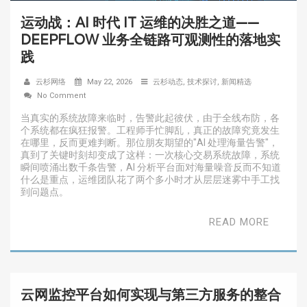
运动战：AI 时代 IT 运维的决胜之道——
DEEPFLOW 业务全链路可观测性的落地实
践
云杉网络
May 22, 2026
云杉动态
,
技术探讨
,
新闻精选
No Comment
当真实的系统故障来临时，告警此起彼伏，由于全线布防，各
个系统都在疯狂报警。工程师手忙脚乱，真正的故障究竟发生
在哪里，反而更难判断。那位朋友期望的"AI 处理海量告警"，
真到了关键时刻却变成了这样：一次核心交易系统故障，系统
瞬间喷涌出数千条告警，AI 分析平台面对海量噪音反而不知道
什么是重点，运维团队花了两个多小时才从层层迷雾中手工找
到问题点。
READ MORE
云网监控平台如何实现与第三方服务的整合