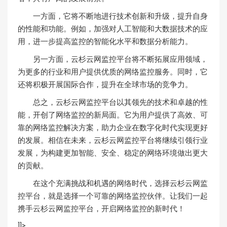
一方面，它将不断地进行技术创新和升级，提升自身
的性能和功能。例如，加强对人工智能和大数据技术的应
用，进一步提高监控的智能化水平和数据分析能力。
另一方面，云杉云网监控平台将不断拓展应用领域，
为更多的行业和用户提供优质的网络监控服务。同时，它
还将积极开展国际合作，提升在全球市场的竞争力。
总之，云杉云网监控平台以其领先的技术和卓越的性
能，开创了网络监控的新局面。它为用户提供了高效、可
靠的网络监控解决方案，助力企业在数字化时代实现更好
的发展。相信在未来，云杉云网监控平台将继续引领行业
发展，为构建更加智能、安全、稳定的网络环境做出更大
的贡献。
在这个充满挑战和机遇的网络时代，选择云杉云网监
控平台，就是选择一个可靠的网络监控伙伴。让我们一起
携手云杉云网监控平台，开启网络监控的新时代！
]]>