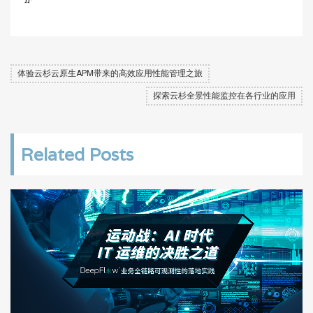
体验云杉云原生APM带来的高效应用性能管理之旅
探索云杉全景性能监控在各行业的应用
Related Posts