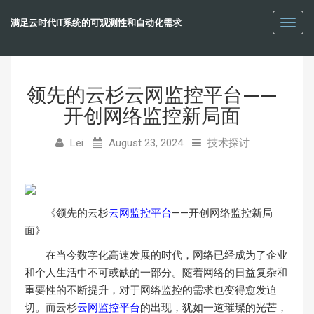
满足云时代IT系统的可观测性和自动化需求
Toggl
navig
领先的云杉云网监控平台——
开创网络监控新局面
Lei
August 23, 2024
技术探讨
《领先的云杉
云网监控平台
——开创网络监控新局
面》
在当今数字化高速发展的时代，网络已经成为了企业
和个人生活中不可或缺的一部分。随着网络的日益复杂和
重要性的不断提升，对于网络监控的需求也变得愈发迫
切。而云杉
云网监控平台
的出现，犹如一道璀璨的光芒，