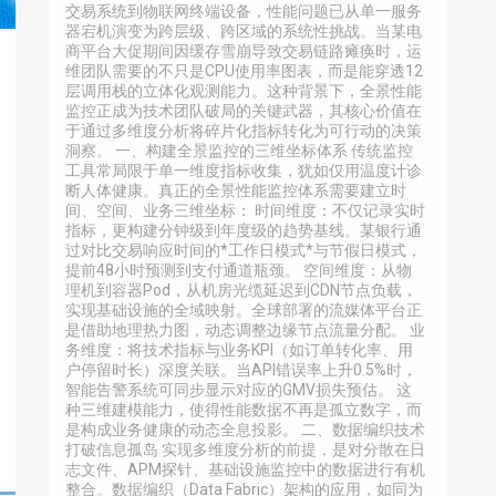
交易系统到物联网终端设备，性能问题已从单一服务
器宕机演变为跨层级、跨区域的系统性挑战。当某电
商平台大促期间因缓存雪崩导致交易链路瘫痪时，运
维团队需要的不只是CPU使用率图表，而是能穿透12
层调用栈的立体化观测能力。这种背景下，全景性能
监控正成为技术团队破局的关键武器，其核心价值在
于通过多维度分析将碎片化指标转化为可行动的决策
洞察。 一、构建全景监控的三维坐标体系 传统监控
工具常局限于单一维度指标收集，犹如仅用温度计诊
断人体健康。真正的全景性能监控体系需要建立时
间、空间、业务三维坐标： 时间维度：不仅记录实时
指标，更构建分钟级到年度级的趋势基线。某银行通
过对比交易响应时间的*工作日模式*与节假日模式，
提前48小时预测到支付通道瓶颈。 空间维度：从物
理机到容器Pod，从机房光缆延迟到CDN节点负载，
实现基础设施的全域映射。全球部署的流媒体平台正
是借助地理热力图，动态调整边缘节点流量分配。 业
务维度：将技术指标与业务KPI（如订单转化率、用
户停留时长）深度关联。当API错误率上升0.5%时，
智能告警系统可同步显示对应的GMV损失预估。 这
种三维建模能力，使得性能数据不再是孤立数字，而
是构成业务健康的动态全息投影。 二、数据编织技术
打破信息孤岛 实现多维度分析的前提，是对分散在日
志文件、APM探针、基础设施监控中的数据进行有机
整合。数据编织（Data Fabric）架构的应用，如同为