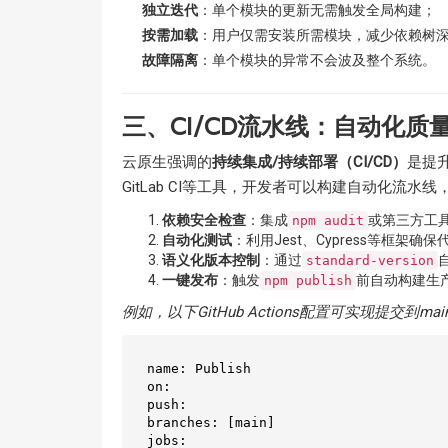
独立迭代
：单个模块的更新无需触发全局构建；
按需加载
：用户仅需安装所需模块，减少依赖树
故障隔离
：单个模块的异常不会波及整个系统。
三、CI/CD流水线：自动化质
云原生强调的
持续集成/持续部署（CI/CD）
是提升
GitLab CI等工具，开发者可以构建自动化流
依赖安全检查
：集成
或第三方工具
npm audit
自动化测试
：利用Jest、Cypress等框架确
语义化版本控制
：通过
standard-version
一键发布
：触发
前自动构建生
npm publish
例如，以下GitHub Actions配置可实现提交到
name: Publish  

on:  

push:  

branches: [main]  

jobs:  
