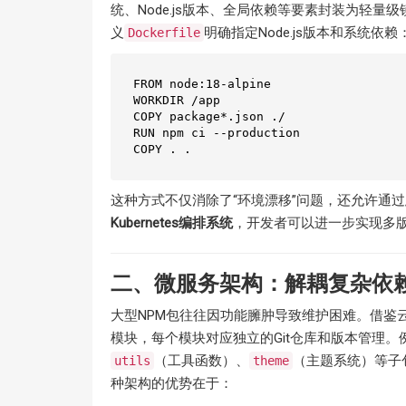
统、Node.js版本、全局依赖等要素封装为轻
义
明确指定Node.js版本和系统依赖
Dockerfile
FROM node:18-alpine  

WORKDIR /app  

COPY package*.json ./  

RUN npm ci --production  

这种方式不仅消除了“环境漂移”问题，还允许通过
Kubernetes编排系统
，开发者可以进一步实现多版
二、微服务架构：解耦复杂依
大型NPM包往往因功能臃肿导致维护困难。借鉴
模块，每个模块对应独立的Git仓库和版本管理。
（工具函数）、
（主题系统）等子
utils
theme
种架构的优势在于：