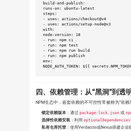
build-and-publish:  

runs-on: ubuntu-latest  

steps:  

- uses: actions/checkout@v4  

- uses: actions/setup-node@v3  

with:  

node-version: 18  

- run: npm ci  

- run: npm test  

- run: npm run build  

- run: npm publish  

env:  

四、依赖管理：从“黑洞”到透
NPM生态中，嵌套依赖的不可控性常被称为“依赖
锁定依赖版本
：通过
或
package-lock.json
np
选择性依赖安装
：利用
optionalDependencies
私有仓库托管
：使用Verdaccio或Nexus搭