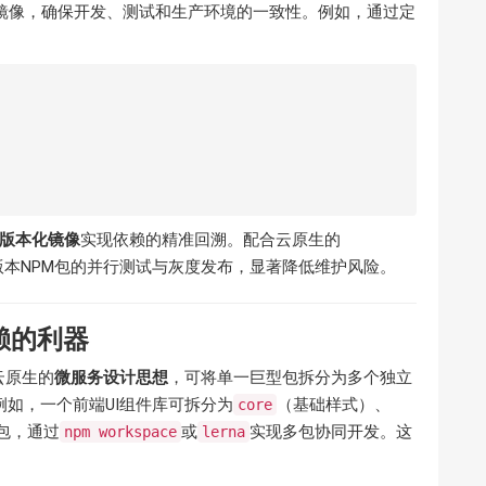
量级镜像，确保开发、测试和生产环境的一致性。例如，通过定
：
版本化镜像
实现依赖的精准回溯。配合云原生的
本NPM包的并行测试与灰度发布，显著降低维护风险。
赖的利器
云原生的
微服务设计思想
，可将单一巨型包拆分为多个独立
例如，一个前端UI组件库可拆分为
（基础样式）、
core
包，通过
或
实现多包协同开发。这
npm workspace
lerna