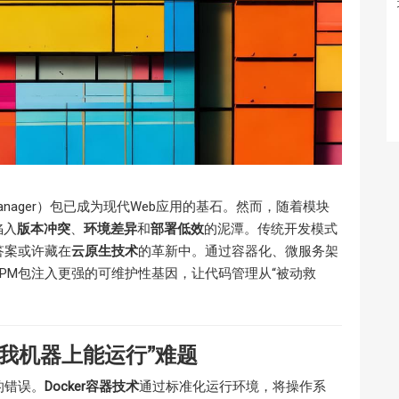
 Manager）包已成为现代Web应用的基石。然而，随着模块
陷入
版本冲突
、
环境差异
和
部署低效
的泥潭。传统开发模式
答案或许藏在
云原生技术
的革新中。通过容器化、微服务架
PM包注入更强的可维护性基因，让代码管理从“被动救
我机器上能运行”难题
的错误。
Docker容器技术
通过标准化运行环境，将操作系