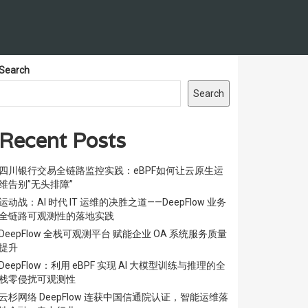
Search
Search
Recent Posts
四川银行交易全链路监控实践：eBPF如何让云原生运
维告别”无头排障”
运动战：AI 时代 IT 运维的决胜之道——DeepFlow 业务
全链路可观测性的落地实践
DeepFlow 全栈可观测平台 赋能企业 OA 系统服务质量
提升
DeepFlow：利用 eBPF 实现 AI 大模型训练与推理的全
栈零侵扰可观测性
云杉网络 DeepFlow 连获中国信通院认证，智能运维落