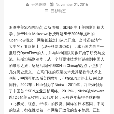
云杉网络
November 21, 2016
云杉动态
追溯中美SDN的起点 众所周知，SDN诞生于美国斯坦福大
学，源于Nick Mckeown教授课题组于2006年提出的
OpenFlow概念，网络创新之门从此开启。当时还在清华
大学的亓亚烜博士（现云杉网络CEO），成为国内最早一
批研究OpenFlow的人，并与Nick团队同步开始了研究与交
流。从斯坦福到清华，从一个颠覆性技术的诞生到中国人
的破冰之旅，这场活动回到SDN in China的起点，也多了
几分历史意义。 在高门槛的底层技术尤其是软件技术上
创新，中国可能落后美国数年，但在SDN道路上却在比肩
同行。2007年，Nick创办了Nicira；2011年，亓亚烜创办
了中国首个SDN企业云杉网络。2012年，Nicira被VMware
以12.6亿美元收购；2012年起，云杉逐年获得全球创投
（北极光、红点、经纬）的投资。同样的技术基因，不同
的轨迹，都在推动着一个网络开放化的变革梦想。正如