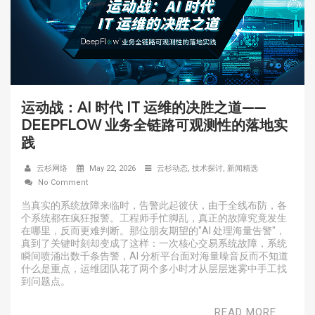
运动战：AI 时代 IT 运维的决胜之道——
DEEPFLOW 业务全链路可观测性的落地实
践
云杉网络
May 22, 2026
云杉动态
,
技术探讨
,
新闻精选
No Comment
当真实的系统故障来临时，告警此起彼伏，由于全线布防，各
个系统都在疯狂报警。工程师手忙脚乱，真正的故障究竟发生
在哪里，反而更难判断。那位朋友期望的"AI 处理海量告警"，
真到了关键时刻却变成了这样：一次核心交易系统故障，系统
瞬间喷涌出数千条告警，AI 分析平台面对海量噪音反而不知道
什么是重点，运维团队花了两个多小时才从层层迷雾中手工找
到问题点。
READ MORE