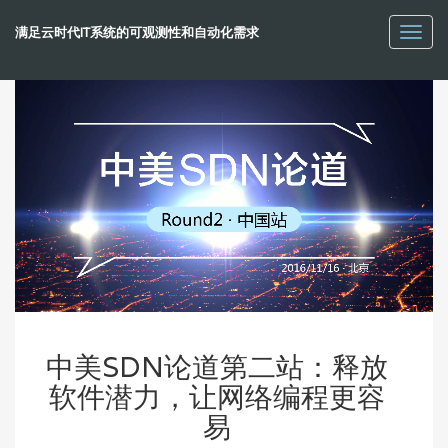
满足云时代IT系统的可观测性和自动化需求
Toggl
navig
中美SDN论道第二站：释放
软件潜力，让网络编程更容
易