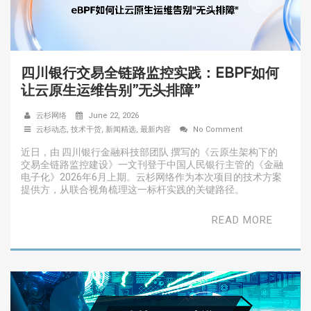
四川银行交易全链路监控实践：EBPF如何
让云原生运维告别”无头排障”
云杉网络
June 22, 2026
云杉动态
,
技术干货
,
新闻精选
,
最新内容
No Comment
近日，由 四川银行金融科技部团队 撰写的《云原生架构下的
交易全链路监控建设》一文刊登于中国人民银行主管的《金融
电子化》2026年6月上期。云杉网络作为本次项目的技术方案
提供方，从联合视角梳理这一标杆实践的关键路径。
READ MORE