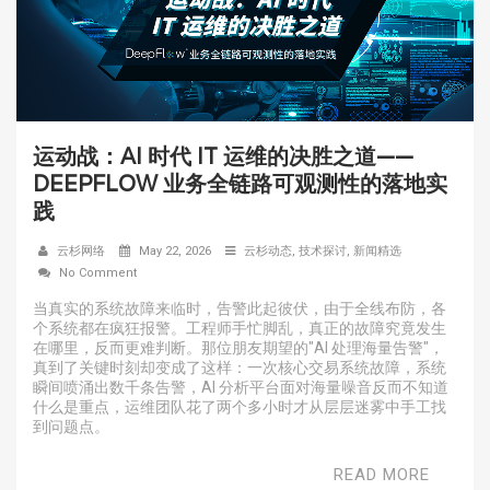
运动战：AI 时代 IT 运维的决胜之道——
DEEPFLOW 业务全链路可观测性的落地实
践
云杉网络
May 22, 2026
云杉动态
,
技术探讨
,
新闻精选
No Comment
当真实的系统故障来临时，告警此起彼伏，由于全线布防，各
个系统都在疯狂报警。工程师手忙脚乱，真正的故障究竟发生
在哪里，反而更难判断。那位朋友期望的"AI 处理海量告警"，
真到了关键时刻却变成了这样：一次核心交易系统故障，系统
瞬间喷涌出数千条告警，AI 分析平台面对海量噪音反而不知道
什么是重点，运维团队花了两个多小时才从层层迷雾中手工找
到问题点。
READ MORE