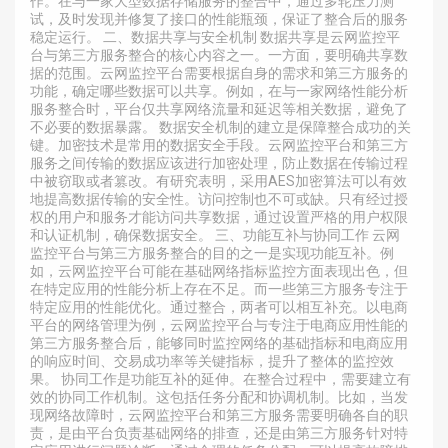
作。在与一家大型数据存储服务的整合中，通过多轮压力测
试，及时发现并修复了接口的性能瓶颈，保证了整合后的服务
稳定运行。 二、数据共享与安全机制 数据共享是云网监控平
台与第三方服务整合的核心内容之一。一方面，要明确共享数
据的范围。云网监控平台需要根据自身的需求和第三方服务的
功能，确定哪些数据可以共享。例如，在与一家网络性能分析
服务整合时，平台仅共享网络流量和延迟等相关数据，避免了
不必要的数据暴露。 数据安全机制的建立是保障整合成功的关
键。加密技术是常用的数据安全手段。云网监控平台和第三方
服务之间传输的数据应该进行加密处理，防止数据在传输过程
中被窃取或者篡改。有研究表明，采用AES加密算法可以有效
地提高数据传输的安全性。访问控制也不可或缺。只有经过授
权的用户和服务才能访问共享数据，通过设置严格的用户权限
和认证机制，确保数据安全。 三、功能互补与协同工作 云网
监控平台与第三方服务整合的目的之一是实现功能互补。例
如，云网监控平台可能在基础网络指标监控方面表现出色，但
在特定应用的性能分析上存在不足。而一些第三方服务专注于
特定应用的性能优化。通过整合，两者可以相互补充。以电商
平台的网络管理为例，云网监控平台与专注于电商应用性能的
第三方服务整合后，能够同时监控网络的基础指标和电商应用
的响应时间、交易成功率等关键指标，提升了整体的监控效
果。 协同工作是功能互补的延伸。在整合过程中，需要建立有
效的协同工作机制。这包括任务分配和协调机制。比如，当发
现网络故障时，云网监控平台和第三方服务需要明确各自的职
责，是由平台负责基础网络的排查，还是由第三方服务针对特