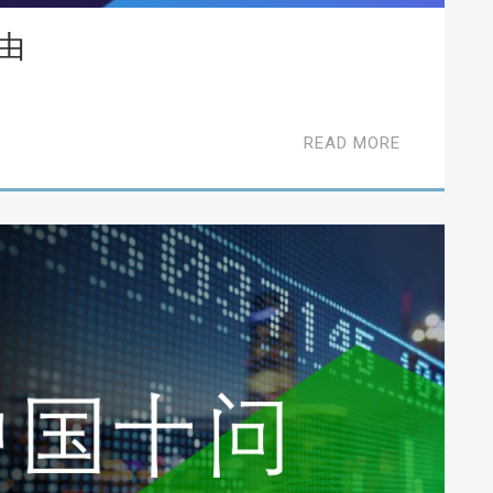
由
READ MORE