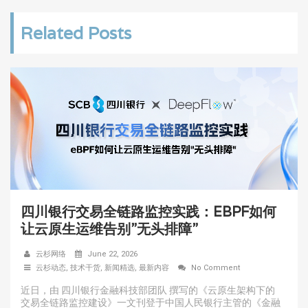
Related Posts
四川银行交易全链路监控实践：EBPF如何
让云原生运维告别”无头排障”
云杉网络
June 22, 2026
云杉动态
,
技术干货
,
新闻精选
,
最新内容
No Comment
近日，由 四川银行金融科技部团队 撰写的《云原生架构下的
交易全链路监控建设》一文刊登于中国人民银行主管的《金融