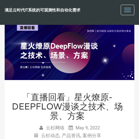
满足云时代IT系统的可观测性和自动化需求
Toggl
navig
「直播回看」星火燎原-
DEEPFLOW漫谈之技术、场
景、方案
云杉网络
May 9, 2022
云杉动态
,
产品资讯
,
案例分享