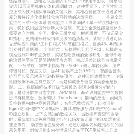
链路瘫痪时，运维团队需要的不只是CPU使用率图表，而是能
穿透12层调用栈的立体化观测能力。这种背景下，全景性能监
控正成为技术团队破局的关键武器，其核心价值在于通过多维
度分析将碎片化指标转化为可行动的决策洞察。 一、构建全景
监控的三维坐标体系 传统监控工具常局限于单一维度指标收
集，犹如仅用温度计诊断人体健康。真正的全景性能监控体系
需要建立时间、空间、业务三维坐标： 时间维度：不仅记录实
时指标，更构建分钟级到年度级的趋势基线。某银行通过对比
交易响应时间的*工作日模式*与节假日模式，提前48小时预测
到支付通道瓶颈。 空间维度：从物理机到容器Pod，从机房光
缆延迟到CDN节点负载，实现基础设施的全域映射。全球部署
的流媒体平台正是借助地理热力图，动态调整边缘节点流量分
配。 业务维度：将技术指标与业务KPI（如订单转化率、用户
停留时长）深度关联。当API错误率上升0.5%时，智能告警系
统可同步显示对应的GMV损失预估。 这种三维建模能力，使得
性能数据不再是孤立数字，而是构成业务健康的动态全息投
影。 二、数据编织技术打破信息孤岛 实现多维度分析的前
提，是对分散在日志文件、APM探针、基础设施监控中的数据
进行有机整合。数据编织（Data Fabric）架构的应用，如同为
监控数据构建中枢神经系统： 智能元数据管理：自动识别
Nginx访问日志中的URI模板，将其与微服务调用链中的span名
称建立映射。 上下文感知的数据关联：当数据库慢查询激增
时，系统能自动关联同期进行的代码发布记录与K8s集群资源
变更事件。 动态数据血缘分析：通过机器学习构建指标间的因
果关系图，例如识别出内存泄漏总是先于TCP重传率上升出