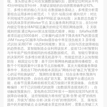
现。 某头部证券公司在实施数据编织后，故障定位时间从平均
43分钟缩短至9分钟，关键证据链的自动拼图准确率达92%。
三、多维分析的核心方法论 在数据融合基础上，多维度分析需
要组合运用多种分析范式： 1. 切片-钻取分析 横向切片：对比
不同地域节点的同一服务P99延迟 纵向钻取：从集群总负载下
钻到具体异常的Worker节点 某云服务商利用该方法，在5分钟
内锁定导致全球API延迟飙升的特定可用区网络故障。 2. 关联
规则挖掘 通过Apriori算法发现隐式规律，例如： 当Kafka消费
者滞后超过5000条时，订单履约成功率下降具有87%的置信度
JVM Young GC频率与Redis缓存命中率呈强负相关 3. 异常模
式识别 采用DTW（动态时间规整）算法，识别与历史故障相似
的趋势形态。某智能制造企业利用该技术，提前12小时预警到
与半年前产线停摆相同的传感器数据模式。 四、智能引擎驱动
的决策闭环 当多维分析遇见机器学习，性能监控进入认知智能
阶段： 根因定位引擎：基于贝叶斯网络构建故障传播模型，在
数千个可能因素中计算各节点后验概率。某次大规模服务降级
事件中，系统在17秒内将根本原因从”网络抖动”修正为”配置中
心的证书轮换缺陷”。 预测性容量规划：结合业务增长预测与
资源利用率趋势，自动生成扩容方案。某视频平台通过此功
能，在春节流量高峰前精准完成万核级计算资源储备。 自愈策
略编排：对于已识别模式的故障（如数据库连接池耗尽），自
动触发预案执行。某电商在2023年双十一期间实现35%的常见
故障自动修复。 这些智能能力将传统”监测-告警-处理”的线性
流程，升级为”感知-分析-决策-行动”的增强闭环。 五、落地实
践中的关键突破点 企业构建全景监控体系时，需重点突破三大