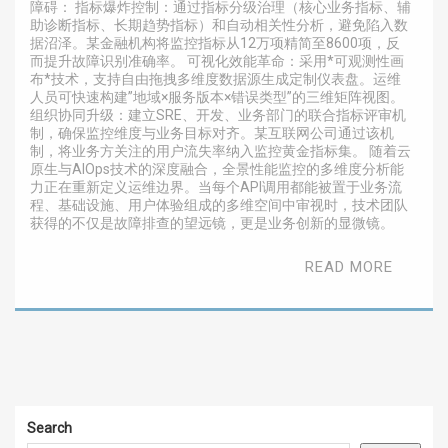
障碍： 指标爆炸控制：通过指标分级治理（核心业务指标、辅
助诊断指标、长期趋势指标）和自动相关性分析，避免陷入数
据沼泽。某金融机构将监控指标从12万项精简至8600项，反
而提升故障识别准确率。 可视化效能革命：采用*可观测性画
布*技术，支持自由拖拽多维度数据源生成定制仪表盘。运维
人员可快速构建”地域×服务版本×错误类型”的三维矩阵视图。
组织协同升级：建立SRE、开发、业务部门的联合指标评审机
制，确保监控维度与业务目标对齐。某互联网公司通过该机
制，将业务方关注的用户流失率纳入监控黄金指标集。 随着云
原生与AIOps技术的深度融合，全景性能监控的多维度分析能
力正在重新定义运维边界。当每个API调用都能被置于业务流
程、基础设施、用户体验组成的多维空间中审视时，技术团队
获得的不仅是故障排查的望远镜，更是业务创新的显微镜。
READ MORE
Search