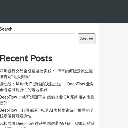
Search
Search
Recent Posts
四川银行交易全链路监控实践：eBPF如何让云原生运
维告别”无头排障”
运动战：AI 时代 IT 运维的决胜之道——DeepFlow 业务
全链路可观测性的落地实践
DeepFlow 全栈可观测平台 赋能企业 OA 系统服务质量
提升
DeepFlow：利用 eBPF 实现 AI 大模型训练与推理的全
栈零侵扰可观测性
云杉网络 DeepFlow 连获中国信通院认证，智能运维落