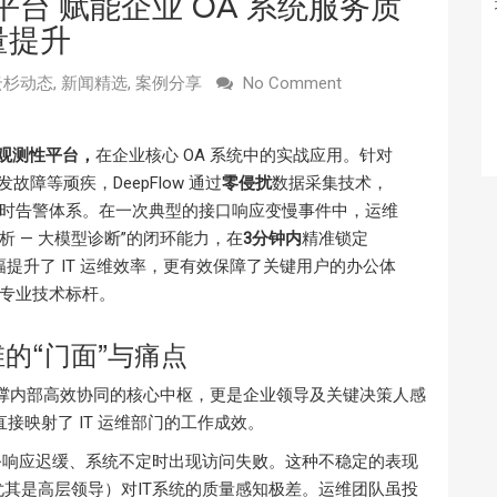
平台 赋能企业 OA 系统服务质
量提升
云杉动态
,
新闻精选
,
案例分享
No Comment
栈可观测性平台，
在企业核心 OA 系统中的实战应用。针对
障等顽疾，DeepFlow 通过
零侵扰
数据采集技术，
时告警体系。在一次典型的接口响应变慢事件中，运维
剖析 — 大模型诊断”的闭环能力，在
3分钟内
精准锁定
仅大幅提升了 IT 运维效率，更有效保障了关键用户的办公体
专业技术标杆。
维的“门面”与痛点
撑内部高效协同的核心中枢，更是企业领导及关键决策人感
接映射了 IT 运维部门的工作成效。
业务响应迟缓、系统不定时出现访问失败。这种不稳定的表现
其是高层领导）对IT系统的质量感知极差。运维团队虽投