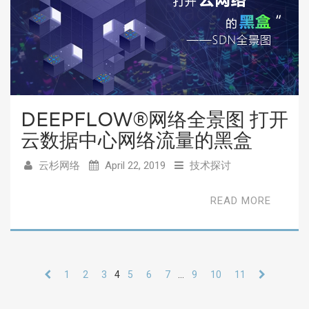
DEEPFLOW®网络全景图 打开
云数据中心网络流量的黑盒
云杉网络
April 22, 2019
技术探讨
READ MORE
1
2
3
4
5
6
7
…
9
10
11